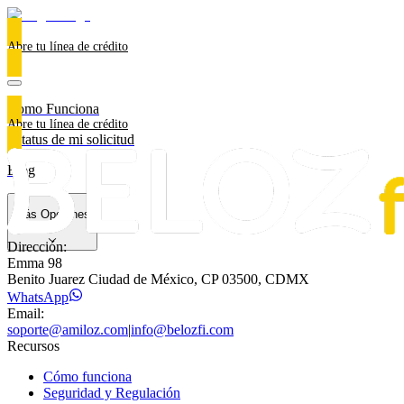
Abre tu línea de crédito
Como Funciona
Abre tu línea de crédito
Estatus de mi solicitud
Blog
Más Opciones
Dirección:
Emma 98
Benito Juarez Ciudad de México, CP 03500, CDMX
WhatsApp
Email:
soporte@amiloz.com
|
info@belozfi.com
Recursos
Cómo funciona
Seguridad y Regulación